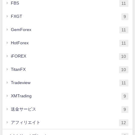
FBS
11
FXGT
9
GemForex
11
HotForex
11
iFOREX
10
TitanFX
10
Tradeview
11
XMTrading
9
送金サービス
9
アフィリエイト
12