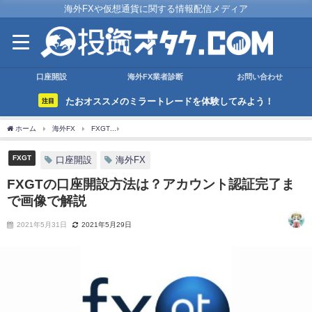
海外FXや仮想通貨に関する情報配信メディア
口座開設
海外FX業者診断
お問い合わせ
たおオススメのミラートレードを体験してみよう！
注目
ホーム
海外FX
FXGT
FXGTの口座開設方法は？アカウント認証完了まで画像で
FXGT
口座開設
海外FX
FXGTの口座開設方法は？アカウント認証完了ま
で画像で解説
2021年5月31日
2021年5月29日